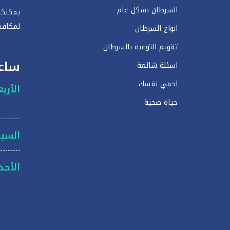
السرطان بشكل عام
يمكنكم
لمكافح
انواع السرطان
تقويم التوعية بالسرطان
ساع
اسئلة شائعة
احمي نفسك
الأرب
حياة صحية
السبت
الأحد: