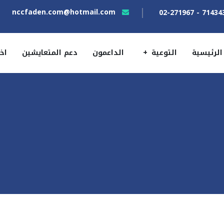
nccfaden.com@hotmail.com
الرئيسية
التوعية
الداعمون
دعم المتعايشين
اخ