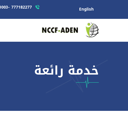
777182277 -714343003 - 02-271967
English
خدمة رائعة